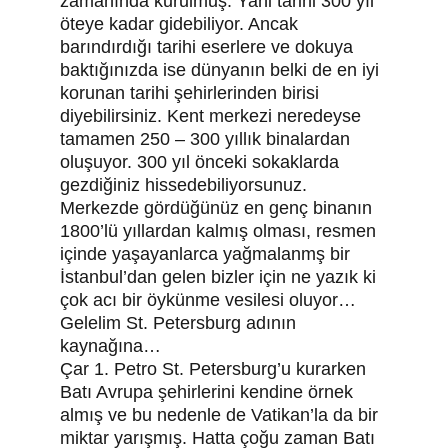
zamanında kurulmuş. Yani tarihi 300 yıl 
öteye kadar gidebiliyor. Ancak 
barındırdığı tarihi eserlere ve dokuya 
baktığınızda ise dünyanın belki de en iyi 
korunan tarihi şehirlerinden birisi 
diyebilirsiniz. Kent merkezi neredeyse 
tamamen 250 – 300 yıllık binalardan 
oluşuyor. 300 yıl önceki sokaklarda 
gezdiğiniz hissedebiliyorsunuz.
Merkezde gördüğünüz en genç binanın 
1800’lü yıllardan kalmış olması, resmen 
içinde yaşayanlarca yağmalanmş bir 
İstanbul’dan gelen bizler için ne yazık ki 
çok acı bir öykünme vesilesi oluyor…
Gelelim St. Petersburg adının 
kaynağına…
Çar 1. Petro St. Petersburg’u kurarken 
Batı Avrupa şehirlerini kendine örnek 
almış ve bu nedenle de Vatikan’la da bir 
miktar yarışmış. Hatta çoğu zaman Batı 