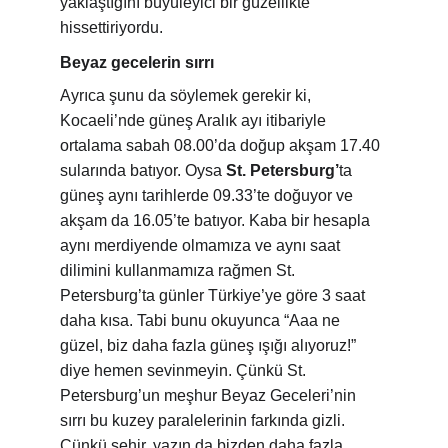
yaklaştığını büyüleyici bir güzellikte 
hissettiriyordu.
Beyaz gecelerin sırrı
Ayrıca şunu da söylemek gerekir ki, 
Kocaeli’nde güneş Aralık ayı itibariyle 
ortalama sabah 08.00’da doğup akşam 17.40 
sularında batıyor. Oysa 
St. Petersburg’
ta 
güneş aynı tarihlerde 09.33’te doğuyor ve 
akşam da 16.05’te batıyor. Kaba bir hesapla 
aynı merdiyende olmamıza ve aynı saat 
dilimini kullanmamıza rağmen St. 
Petersburg’ta günler Türkiye’ye göre 3 saat 
daha kısa. Tabi bunu okuyunca “Aaa ne 
güzel, biz daha fazla güneş ışığı alıyoruz!” 
diye hemen sevinmeyin. Çünkü St. 
Petersburg’un meşhur Beyaz Geceleri’nin 
sırrı bu kuzey paralelerinin farkında gizli. 
Çünkü şehir, yazın da bizden daha fazla 