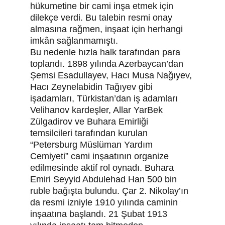
hükumetine bir cami inşa etmek için 
dilekçe verdi. Bu talebin resmi onay 
almasına rağmen, inşaat için herhangi 
imkân sağlanmamıştı.
Bu nedenle hızla halk tarafından para 
toplandı. 1898 yılında Azerbaycan’dan 
Şemsi Esadullayev, Hacı Musa Nağıyev, 
Hacı Zeynelabidin Tağıyev gibi 
işadamları, Türkistan’dan iş adamları 
Velihanov kardeşler, Allar YarBek 
Zülgadirov ve Buhara Emirliği 
temsilcileri tarafından kurulan 
“Petersburg Müslüman Yardım 
Cemiyeti” cami inşaatının organize 
edilmesinde aktif rol oynadı. Buhara 
Emiri Seyyid Abdulehad Han 500 bin 
ruble bağışta bulundu. Çar 2. Nikolay’ın 
da resmi izniyle 1910 yılında caminin 
inşaatına başlandı. 21 Şubat 1913 