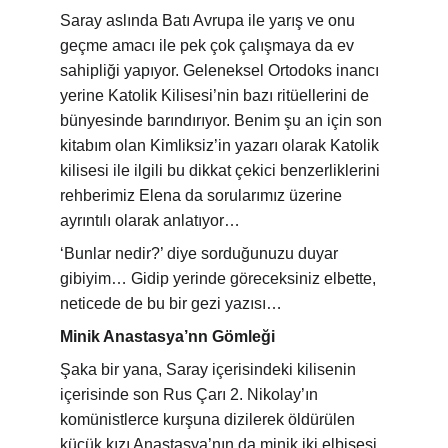
Saray aslında Batı Avrupa ile yarış ve onu 
geçme amacı ile pek çok çalışmaya da ev 
sahipliği yapıyor. Geleneksel Ortodoks inancı 
yerine Katolik Kilisesi’nin bazı ritüellerini de 
bünyesinde barındırıyor. Benim şu an için son 
kitabım olan Kimliksiz’in yazarı olarak Katolik 
kilisesi ile ilgili bu dikkat çekici benzerliklerini 
rehberimiz Elena da sorularımız üzerine 
ayrıntılı olarak anlatıyor…
‘Bunlar nedir?’ diye sorduğunuzu duyar 
gibiyim… Gidip yerinde göreceksiniz elbette, 
neticede de bu bir gezi yazısı…
Minik Anastasya’nn Gömleği
Şaka bir yana, Saray içerisindeki kilisenin 
içerisinde son Rus Çarı 2. Nikolay’ın 
komünistlerce kurşuna dizilerek öldürülen 
küçük kızı Anastasya’nın da minik iki elbisesi 