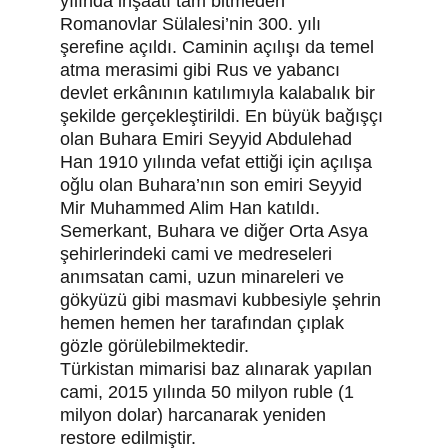
yılında inşaatı tam bitmeden 
Romanovlar Sülalesi’nin 300. yılı 
şerefine açıldı. Caminin açılışı da temel 
atma merasimi gibi Rus ve yabancı 
devlet erkânının katılımıyla kalabalık bir 
şekilde gerçekleştirildi. En büyük bağışçı 
olan Buhara Emiri Seyyid Abdulehad 
Han 1910 yılında vefat ettiği için açılışa 
oğlu olan Buhara’nın son emiri Seyyid 
Mir Muhammed Alim Han katıldı.
Semerkant, Buhara ve diğer Orta Asya 
şehirlerindeki cami ve medreseleri 
anımsatan cami, uzun minareleri ve 
gökyüzü gibi masmavi kubbesiyle şehrin 
hemen hemen her tarafından çıplak 
gözle görülebilmektedir.
Türkistan mimarisi baz alınarak yapılan 
cami, 2015 yılında 50 milyon ruble (1 
milyon dolar) harcanarak yeniden 
restore edilmiştir.