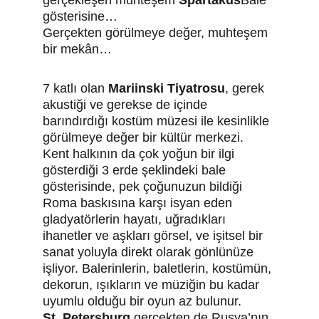
gerçekleşen muhteşem
 Spartaküs
Bale 
gösterisine…
Gerçekten görülmeye değer, muhteşem 
bir mekân…
7 katlı olan 
Mariinski Tiyatrosu
, gerek 
akustiği ve gerekse de içinde 
barındırdığı kostüm müzesi ile kesinlikle 
görülmeye değer bir kültür merkezi.
Kent halkının da çok yoğun bir ilgi 
gösterdiği 3 erde şeklindeki bale 
gösterisinde, pek çoğunuzun bildiği 
Roma baskısına karşı isyan eden 
gladyatörlerin hayatı, uğradıkları 
ihanetler ve aşkları görsel, ve işitsel bir 
sanat yoluyla direkt olarak gönlünüze 
işliyor. Balerinlerin, baletlerin, kostümün, 
dekorun, ışıkların ve müziğin bu kadar 
uyumlu olduğu bir oyun az bulunur.
St. Petersburg
 gerçekten de Rusya’nın 