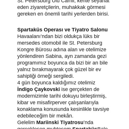
St. Petersburg Ulu Camii, kente seyahat 
eden ziyaretçilerin, muhakkak görmesi 
gereken en önemli tarihi yerlerden birisi.
Spartaküs Operası ve Tiyatro Salonu 
Havaalanı’ndan bizi oldukça lüks bir 
mersedes otomobil ile St. Petersburg 
Kongre Bürosu adına alan ve otelimize 
yönlendiren Sabina, ayn zamanda gezi 
programımız boyunca da bizi bir an bile 
yalnız bırakmayarak çok güzel bir ev 
sahipliği örneği sergiledi.
4 gün boyunca kaldığımız otelimiz
İndigo Çaykovski
 ise gerçekten de 
modernizimle tarihi dokuyu birleştirmiş, 
kibar ve misafirperver çalışanlarıyla 
konaklama konusunda kesinlikle tavsiye 
edebileceğim bir mekân.
Gelelim 
Mariinski Tiyatrosu
’nda 