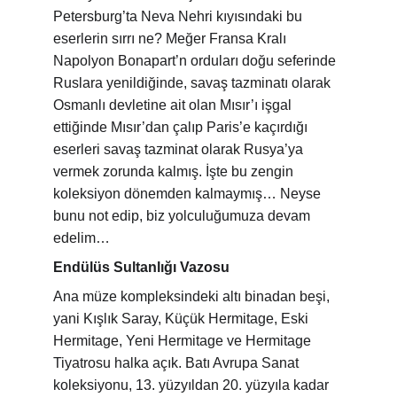
Petersburg’ta Neva Nehri kıyısındaki bu 
eserlerin sırrı ne? Meğer Fransa Kralı 
Napolyon Bonapart’n orduları doğu seferinde 
Ruslara yenildiğinde, savaş tazminatı olarak 
Osmanlı devletine ait olan Mısır’ı işgal 
ettiğinde Mısır’dan çalıp Paris’e kaçırdığı 
eserleri savaş tazminat olarak Rusya’ya 
vermek zorunda kalmış. İşte bu zengin 
koleksiyon dönemden kalmaymış… Neyse 
bunu not edip, biz yolculuğumuza devam 
edelim…
Endülüs Sultanlığı Vazosu
Ana müze kompleksindeki altı binadan beşi, 
yani Kışlık Saray, Küçük Hermitage, Eski 
Hermitage, Yeni Hermitage ve Hermitage 
Tiyatrosu halka açık. Batı Avrupa Sanat 
koleksiyonu, 13. yüzyıldan 20. yüzyıla kadar 