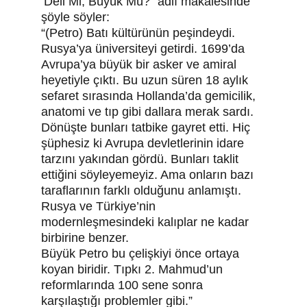
‘Deli Mi, Büyük Mü?” adlı makalesinde 
şöyle söyler:
“(Petro) Batı kültürünün peşindeydi. 
Rusya’ya üniversiteyi getirdi. 1699’da 
Avrupa’ya büyük bir asker ve amiral 
heyetiyle çıktı. Bu uzun süren 18 aylık 
sefaret sırasında Hollanda’da gemicilik, 
anatomi ve tıp gibi dallara merak sardı. 
Dönüşte bunları tatbike gayret etti. Hiç 
şüphesiz ki Avrupa devletlerinin idare 
tarzını yakından gördü. Bunları taklit 
ettiğini söyleyemeyiz. Ama onların bazı 
taraflarının farklı olduğunu anlamıştı. 
Rusya ve Türkiye’nin 
modernleşmesindeki kalıplar ne kadar 
birbirine benzer.
Büyük Petro bu çelişkiyi önce ortaya 
koyan biridir. Tıpkı 2. Mahmud’un 
reformlarında 100 sene sonra 
karşılaştığı problemler gibi.”