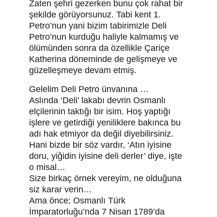
Zaten şehri gezerken bunu çok rahat bir 
şekilde görüyorsunuz. Tabi kent 1. 
Petro’nun yani bizim tabirimizle Deli 
Petro’nun kurduğu haliyle kalmamış ve 
ölümünden sonra da özellikle Çariçe 
Katherina döneminde de gelişmeye ve 
güzelleşmeye devam etmiş.
Gelelim Deli Petro ünvanına …
Aslında ‘Deli’ lakabı devrin Osmanlı 
elçilerinin taktığı bir isim. Hoş yaptığı 
işlere ve getirdiği yeniliklere bakınca bu 
adı hak etmiyor da değil diyebilirsiniz.
Hani bizde bir söz vardır, ‘Atın iyisine 
doru, yiğidin iyisine deli derler’ diye, işte 
o misal…
Size birkaç örnek vereyim, ne olduğuna 
siz karar verin…
Ama önce; Osmanlı Türk 
İmparatorluğu’nda 7 Nisan 1789’da 