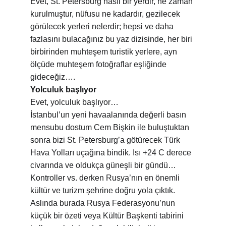
Evet, St. Petersburg nasıl bir yerdir, ne zaman 
kurulmuştur, nüfusu ne kadardır, gezilecek 
görülecek yerleri nelerdir; hepsi ve daha 
fazlasını bulacağınız bu yaz dizisinde, her biri 
birbirinden muhteşem turistik yerlere, ayn 
ölçüde muhteşem fotoğraflar eşliğinde 
gideceğiz….
Yolculuk başlıyor 
Evet, yolculuk başlıyor…
İstanbul’un yeni havaalanında değerli basın 
mensubu dostum Cem Bişkin ile buluştuktan 
sonra bizi St. Petersburg’a götürecek Türk 
Hava Yolları uçağına bindik. Isı +24 C derece 
civarında ve oldukça güneşli bir gündü…
Kontroller vs. derken Rusya’nın en önemli 
kültür ve turizm şehrine doğru yola çıktık. 
Aslında burada Rusya Federasyonu’nun 
küçük bir özeti veya Kültür Başkenti tabirini 